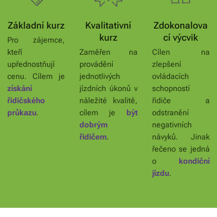
Základní kurz
Kvalitativní
Zdokonalova
kurz
cí výcvik
Pro zájemce,
kteří
Zaměřen na
Cílen na
upřednostňují
provádění
zlepšení
cenu. Cílem je
jednotlivých
ovládacích
získání
jízdních úkonů v
schopností
řidičského
náležité kvalitě,
řidiče a
průkazu
.
cílem je
být
odstranění
dobrým
negativních
řidičem
.
návyků. Jinak
řečeno se jedná
o
kondiční
jízdu
.